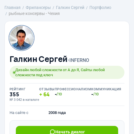
Главная
Фрилансеры
Галкин Сергей
Портфолио
рыбные консервы - Чехия
Галкин Сергей
›
INFERNO
Дизайн любой сложности от А до Я, Сайты любой
сложности под ключ
РЕЙТИНГ
ОТЗЫВЫ
ПРОФЕССИОНАЛИЗМ
КОММУНИКАЦИЯ
355
64
-
-
/10
/10
№ 3 042 в каталоге
На сайте с
2008 года
Начать диалог