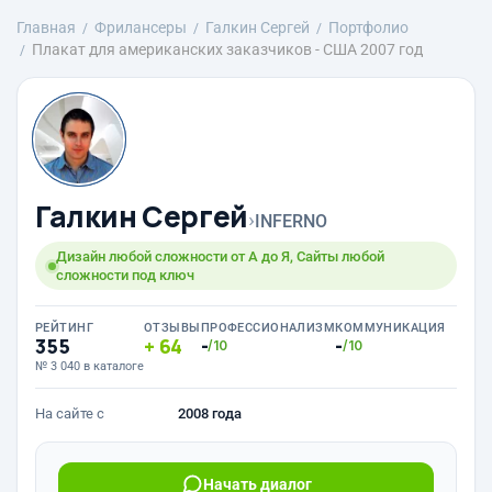
Главная
Фрилансеры
Галкин Сергей
Портфолио
Плакат для американских заказчиков - США 2007 год
Галкин Сергей
›
INFERNO
Дизайн любой сложности от А до Я, Сайты любой
сложности под ключ
РЕЙТИНГ
ОТЗЫВЫ
ПРОФЕССИОНАЛИЗМ
КОММУНИКАЦИЯ
355
64
-
-
/10
/10
№ 3 040 в каталоге
На сайте с
2008 года
Начать диалог