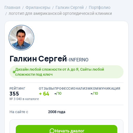
Главная
Фрилансеры
Галкин Сергей
Портфолио
логотип для американской ортопедической клиники
Галкин Сергей
›
INFERNO
Дизайн любой сложности от А до Я, Сайты любой
сложности под ключ
РЕЙТИНГ
ОТЗЫВЫ
ПРОФЕССИОНАЛИЗМ
КОММУНИКАЦИЯ
355
64
-
-
/10
/10
№ 3 040 в каталоге
На сайте с
2008 года
Начать диалог