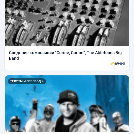
Сведение композиции "Corine, Corine", The Abletones Big
Band
69
0
ТЕКСТЫ И ПЕРЕВОДЫ