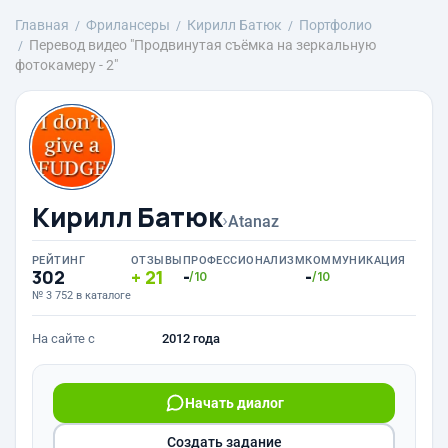
Главная
Фрилансеры
Кирилл Батюк
Портфолио
Перевод видео "Продвинутая съёмка на зеркальную
фотокамеру - 2"
Кирилл Батюк
›
Atanaz
РЕЙТИНГ
ОТЗЫВЫ
ПРОФЕССИОНАЛИЗМ
КОММУНИКАЦИЯ
302
21
-
-
/10
/10
№ 3 752 в каталоге
На сайте с
2012 года
Начать диалог
Создать задание