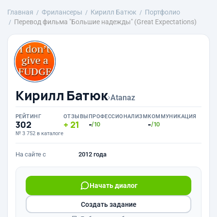
Главная
Фрилансеры
Кирилл Батюк
Портфолио
Перевод фильма "Большие надежды" (Great Expectations)
Кирилл Батюк
›
Atanaz
РЕЙТИНГ
ОТЗЫВЫ
ПРОФЕССИОНАЛИЗМ
КОММУНИКАЦИЯ
302
21
-
-
/10
/10
№ 3 752 в каталоге
На сайте с
2012 года
Начать диалог
Создать задание