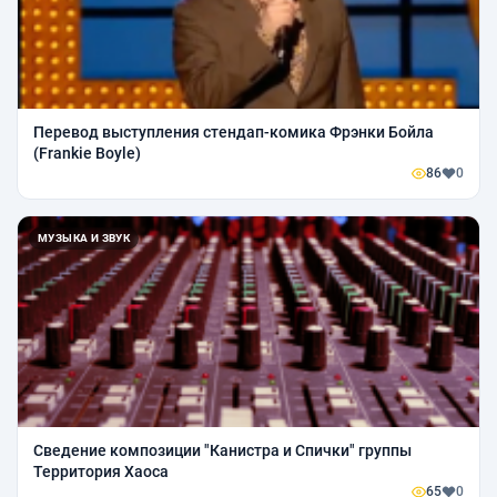
Перевод выступления стендап-комика Фрэнки Бойла
(Frankie Boyle)
86
0
МУЗЫКА И ЗВУК
Сведение композиции "Канистра и Спички" группы
Территория Хаоса
65
0