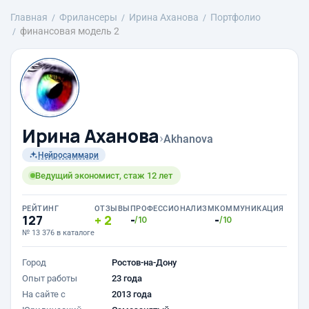
Главная
Фрилансеры
Ирина Аханова
Портфолио
финансовая модель 2
Ирина Аханова
›
Akhanova
Нейросаммари
Ведущий экономист, стаж 12 лет
РЕЙТИНГ
ОТЗЫВЫ
ПРОФЕССИОНАЛИЗМ
КОММУНИКАЦИЯ
127
2
-
-
/10
/10
№ 13 376 в каталоге
Город
Ростов-на-Дону
Опыт работы
23 года
На сайте с
2013 года