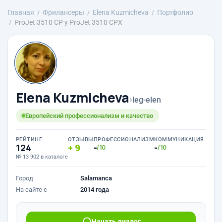
Главная
Фрилансеры
Elena Kuzmicheva
Портфолио
ProJet 3510 CP y ProJet 3510 CPX
Elena Kuzmicheva
›
leg-elen
Европейский профессионализм и качество
РЕЙТИНГ
ОТЗЫВЫ
ПРОФЕССИОНАЛИЗМ
КОММУНИКАЦИЯ
124
9
-
-
/10
/10
№ 13 902 в каталоге
Город
Salamanca
На сайте с
2014 года
Начать диалог