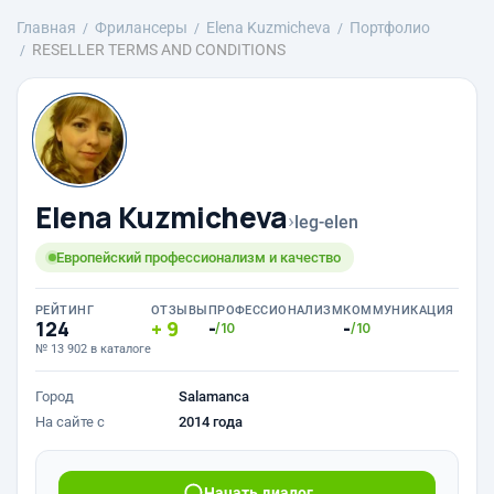
Главная
Фрилансеры
Elena Kuzmicheva
Портфолио
RESELLER TERMS AND CONDITIONS
Elena Kuzmicheva
›
leg-elen
Европейский профессионализм и качество
РЕЙТИНГ
ОТЗЫВЫ
ПРОФЕССИОНАЛИЗМ
КОММУНИКАЦИЯ
124
9
-
-
/10
/10
№ 13 902 в каталоге
Город
Salamanca
На сайте с
2014 года
Начать диалог