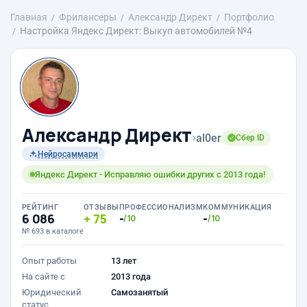
Главная
Фрилансеры
Александр Директ
Портфолио
Настройка Яндекс Директ: Выкуп автомобилей №4
Александр Директ
›
al0er
Сбер ID
Нейросаммари
Яндекс Директ - Исправляю ошибки других с 2013 года!
РЕЙТИНГ
ОТЗЫВЫ
ПРОФЕССИОНАЛИЗМ
КОММУНИКАЦИЯ
6 086
75
-
-
/10
/10
№ 693 в каталоге
Опыт работы
13 лет
На сайте с
2013 года
Юридический
Самозанятый
статус