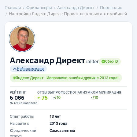
Главная
Фрилансеры
Александр Директ
Портфолио
Настройка Яндекс Директ: Прокат легковых автомобилей
Александр Директ
›
al0er
Сбер ID
Нейросаммари
Яндекс Директ - Исправляю ошибки других с 2013 года!
РЕЙТИНГ
ОТЗЫВЫ
ПРОФЕССИОНАЛИЗМ
КОММУНИКАЦИЯ
6 086
75
-
-
/10
/10
№ 698 в каталоге
Опыт работы
13 лет
На сайте с
2013 года
Юридический
Самозанятый
статус