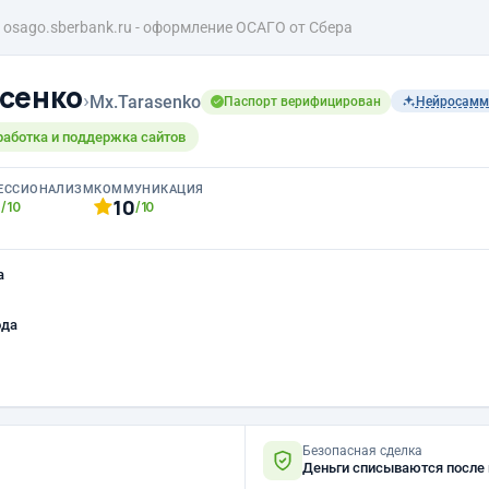
osago.sberbank.ru - оформление ОСАГО от Сбера
сенко
›
Mx.Tarasenko
Паспорт верифицирован
Нейросамм
работка и поддержка сайтов
ЕССИОНАЛИЗМ
КОММУНИКАЦИЯ
0
10
/10
/10
а
ода
Безопасная сделка
Деньги списываются после