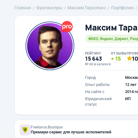
Главная
Фрилансеры
Максим Тарасенко
Портфолио
Максим Тара
SEO, Яндекс.Директ, Раз
РЕЙТИНГ
ОТЗЫВЫ
ПРОФ
15 643
15
1
№ 60 в каталоге
Город
Москв
Опыт работы
12 лет
На сайте с
2014 г
Юридический
ИП
статус
Freelance.Boutique
Премиум-сервис для лучших исполнителей