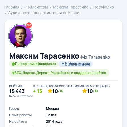
Главная
Фрилансеры
Максим Тарасенко
Портфолио
Аудиторско-консалтинговая компания
Максим Тарасенко
›
Mx.Tarasenko
Паспорт верифицирован
Нейросаммари
SEO, Яндекс.Директ, Разработка и поддержка сайтов
РЕЙТИНГ
ОТЗЫВЫ
ПРОФЕССИОНАЛИЗМ
КОММУНИКАЦИЯ
15 443
15
10
10
/10
/10
№ 57 в каталоге
Город
Москва
Опыт работы
12 лет
На сайте с
2014 года