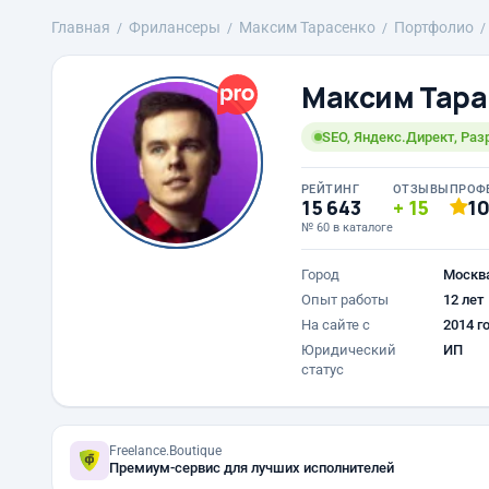
Главная
Фрилансеры
Максим Тарасенко
Портфолио
Максим Тара
SEO, Яндекс.Директ, Раз
РЕЙТИНГ
ОТЗЫВЫ
ПРОФ
15 643
15
1
№ 60 в каталоге
Город
Москв
Опыт работы
12 лет
На сайте с
2014 г
Юридический
ИП
статус
Freelance.Boutique
Премиум-сервис для лучших исполнителей