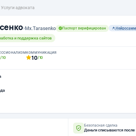
Услуги адвоката
сенко
›
Mx.Tarasenko
Паспорт верифицирован
Нейросамм
работка и поддержка сайтов
ЕССИОНАЛИЗМ
КОММУНИКАЦИЯ
0
10
/10
/10
а
ода
Безопасная сделка
Деньги списываются после