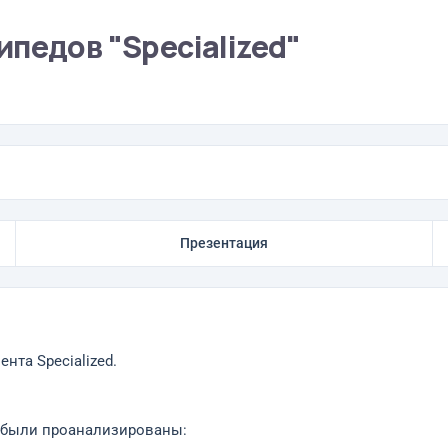
педов "Speсialized"
Презентация
нта Speсialized.
, были проанализированы: