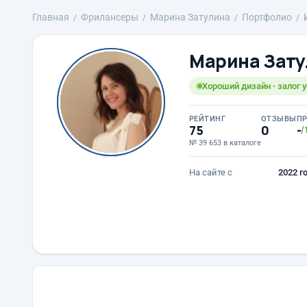
Главная
Фрилансеры
Марина Затулина
Портфолио
Марина Зату
Хороший дизайн - залог
РЕЙТИНГ
ОТЗЫВЫ
П
75
0
-
/
№ 39 653 в каталоге
На сайте с
2022 г