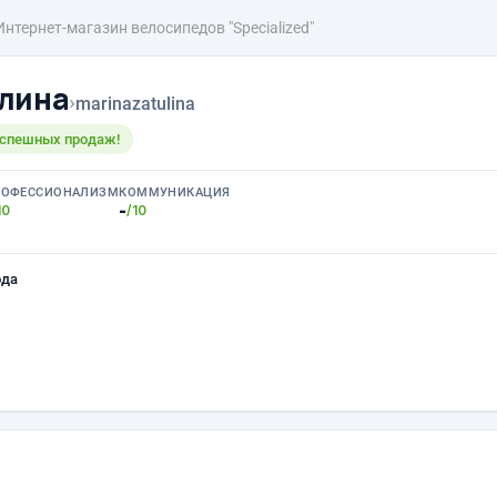
Интернет-магазин велосипедов "Speсialized"
лина
›
marinazatulina
 успешных продаж!
РОФЕССИОНАЛИЗМ
КОММУНИКАЦИЯ
-
10
/10
ода