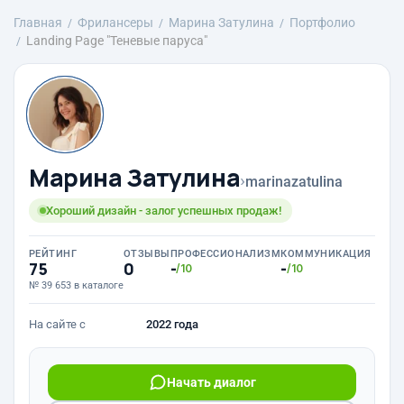
Главная
Фрилансеры
Марина Затулина
Портфолио
Landing Page "Теневые паруса"
Марина Затулина
›
marinazatulina
Хороший дизайн - залог успешных продаж!
РЕЙТИНГ
ОТЗЫВЫ
ПРОФЕССИОНАЛИЗМ
КОММУНИКАЦИЯ
75
0
-
-
/10
/10
№ 39 653 в каталоге
На сайте с
2022 года
Начать диалог