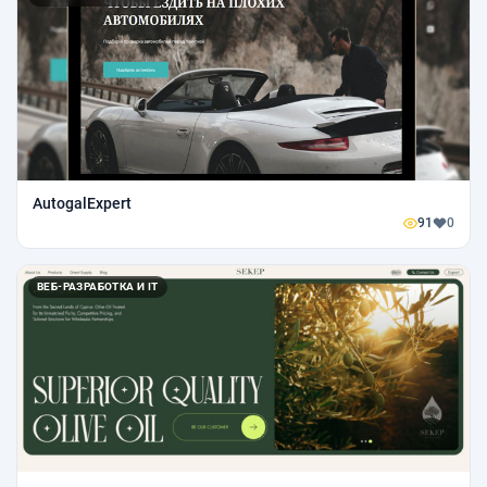
AutogalExpert
91
0
ВЕБ-РАЗРАБОТКА И IT