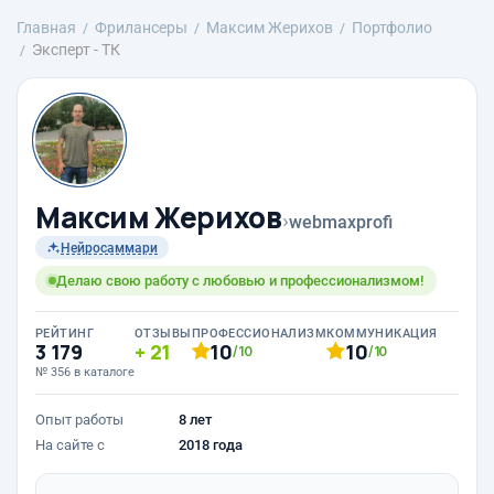
Главная
Фрилансеры
Максим Жерихов
Портфолио
Эксперт - ТК
Максим Жерихов
›
webmaxprofi
Нейросаммари
Делаю свою работу с любовью и профессионализмом!
РЕЙТИНГ
ОТЗЫВЫ
ПРОФЕССИОНАЛИЗМ
КОММУНИКАЦИЯ
3 179
21
10
10
/10
/10
№ 356 в каталоге
Опыт работы
8 лет
На сайте с
2018 года