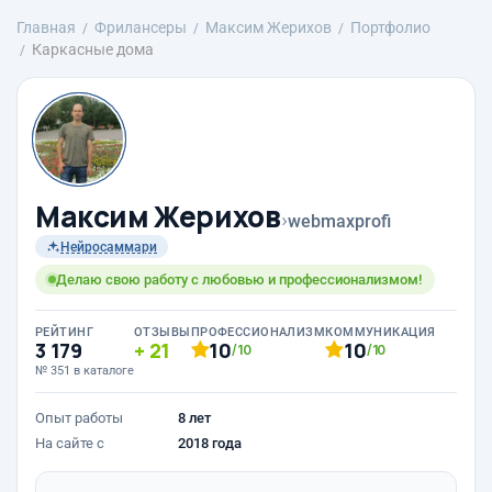
Главная
Фрилансеры
Максим Жерихов
Портфолио
Каркасные дома
Максим Жерихов
›
webmaxprofi
Нейросаммари
Делаю свою работу с любовью и профессионализмом!
РЕЙТИНГ
ОТЗЫВЫ
ПРОФЕССИОНАЛИЗМ
КОММУНИКАЦИЯ
3 179
21
10
10
/10
/10
№ 351 в каталоге
Опыт работы
8 лет
На сайте с
2018 года