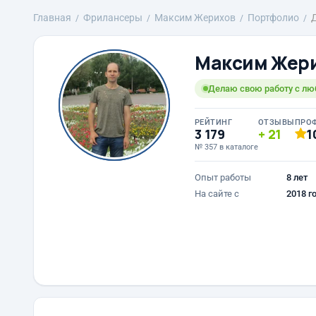
Главная
Фрилансеры
Максим Жерихов
Портфолио
Максим Жер
Делаю свою работу с лю
РЕЙТИНГ
ОТЗЫВЫ
ПРО
3 179
21
1
№ 357 в каталоге
Опыт работы
8 лет
На сайте с
2018 г