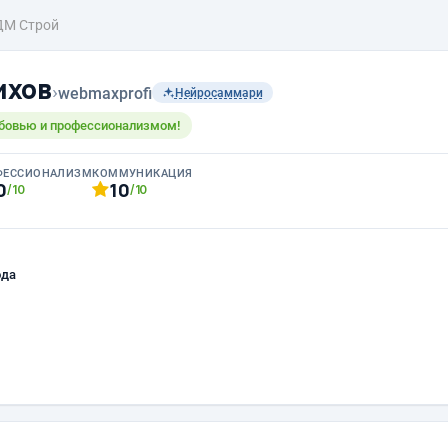
ДМ Строй
ихов
›
webmaxprofi
Нейросаммари
бовью и профессионализмом!
ФЕССИОНАЛИЗМ
КОММУНИКАЦИЯ
0
10
/10
/10
ода