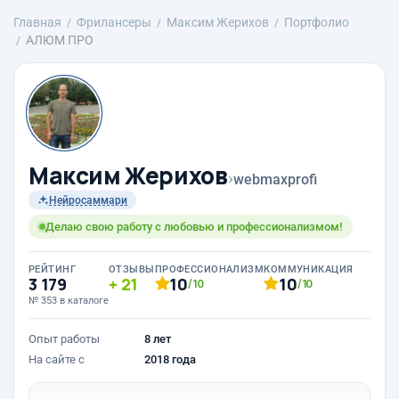
Главная
Фрилансеры
Максим Жерихов
Портфолио
АЛЮМ ПРО
Максим Жерихов
›
webmaxprofi
Нейросаммари
Делаю свою работу с любовью и профессионализмом!
РЕЙТИНГ
ОТЗЫВЫ
ПРОФЕССИОНАЛИЗМ
КОММУНИКАЦИЯ
3 179
21
10
10
/10
/10
№ 353 в каталоге
Опыт работы
8 лет
На сайте с
2018 года