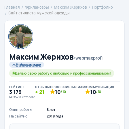
Главная
Фрилансеры
Максим Жерихов
Портфолио
Сайт стилиста мужской одежды
Максим Жерихов
›
webmaxprofi
Нейросаммари
Делаю свою работу с любовью и профессионализмом!
РЕЙТИНГ
ОТЗЫВЫ
ПРОФЕССИОНАЛИЗМ
КОММУНИКАЦИЯ
3 179
21
10
10
/10
/10
№ 352 в каталоге
Опыт работы
8 лет
На сайте с
2018 года