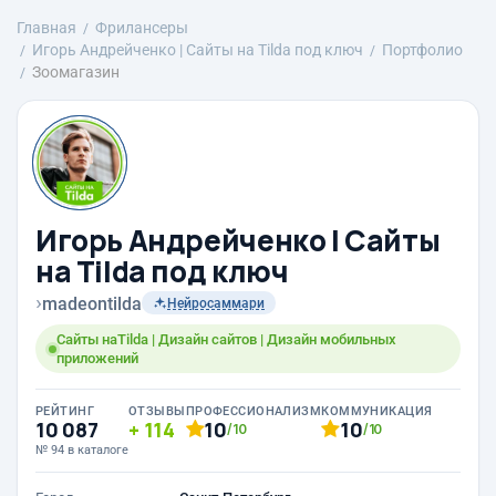
Главная
Фрилансеры
Игорь Андрейченко | Сайты на Tilda под ключ
Портфолио
Зоомагазин
Игорь Андрейченко | Сайты
на Tilda под ключ
›
madeontilda
Нейросаммари
Сайты наTilda | Дизайн сайтов | Дизайн мобильных
приложений
РЕЙТИНГ
ОТЗЫВЫ
ПРОФЕССИОНАЛИЗМ
КОММУНИКАЦИЯ
10 087
114
10
10
/10
/10
№ 94 в каталоге