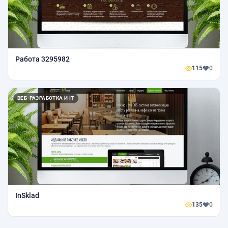
Работа 3295982
115
0
ВЕБ-РАЗРАБОТКА И IT
InSklad
135
0