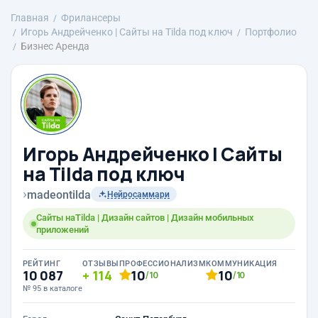
Главная
Фрилансеры
Игорь Андрейченко | Сайты на Tilda под ключ
Портфолио
Бизнес Аренда
Игорь Андрейченко | Сайты
на Tilda под ключ
›
madeontilda
Нейросаммари
Сайты наTilda | Дизайн сайтов | Дизайн мобильных
приложений
РЕЙТИНГ
ОТЗЫВЫ
ПРОФЕССИОНАЛИЗМ
КОММУНИКАЦИЯ
10 087
114
10
10
/10
/10
№ 95 в каталоге