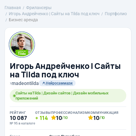
Главная
Фрилансеры
Игорь Андрейченко | Сайты на Tilda под ключ
Портфолио
Бизнес аренда
Игорь Андрейченко | Сайты
на Tilda под ключ
›
madeontilda
Нейросаммари
Сайты наTilda | Дизайн сайтов | Дизайн мобильных
приложений
РЕЙТИНГ
ОТЗЫВЫ
ПРОФЕССИОНАЛИЗМ
КОММУНИКАЦИЯ
10 087
114
10
10
/10
/10
№ 95 в каталоге