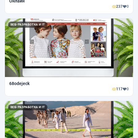
Онлайн
237
0
ВЕБ-РАЗРАБОТКА И IT
68odejeck
117
0
ВЕБ-РАЗРАБОТКА И IT