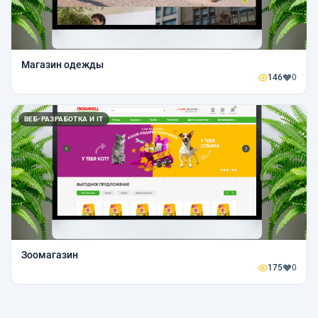
Магазин одежды
146
0
ВЕБ-РАЗРАБОТКА И IT
Зоомагазин
175
0