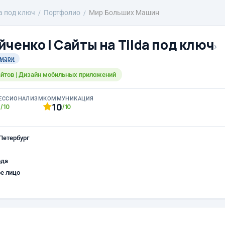
da под ключ
Портфолио
Мир Больших Машин
ченко | Сайты на Tilda под ключ
›
мари
сайтов | Дизайн мобильных приложений
ЕССИОНАЛИЗМ
КОММУНИКАЦИЯ
0
10
/10
/10
Петербург
ода
е лицо