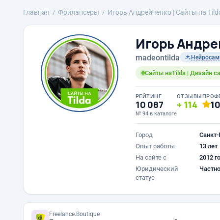
Главная
Фрилансеры
Игорь Андрейченко | Сайты на Til
Игорь Андрей
madeontilda
Нейросам
Сайты наTilda | Дизайн 
РЕЙТИНГ
ОТЗЫВЫ
ПРОФ
10 087
114
1
№ 94 в каталоге
Город
Санкт-
Опыт работы
13 лет
На сайте с
2012 г
Юридический
Частно
статус
Freelance.Boutique