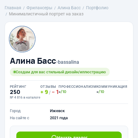
Главная
Фрилансеры
Алина Басс
Портфолио
Минималистичный портрет на заказ
Алина Басс
›
bassalina
Создам для вас стильный дизайн/иллюстрацию
РЕЙТИНГ
ОТЗЫВЫ
ПРОФЕССИОНАЛИЗМ
КОММУНИКАЦИЯ
250
9
1
-
-
/10
/10
/
№ 4 816 в каталоге
Город
Ижевск
На сайте с
2021 года
Начать диалог