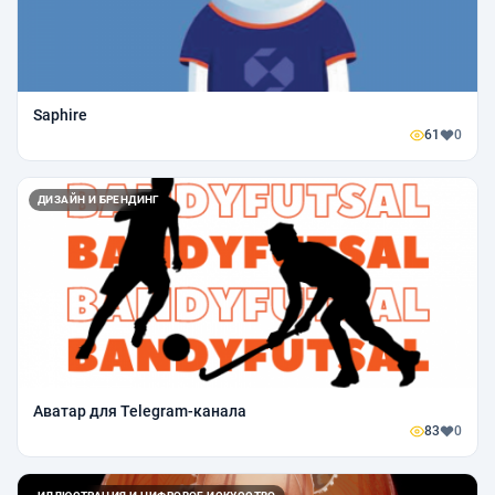
Saphire
61
0
ДИЗАЙН И БРЕНДИНГ
Аватар для Telegram-канала
83
0