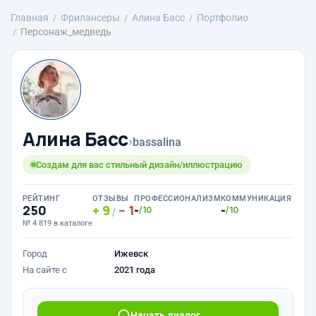
Главная
Фрилансеры
Алина Басс
Портфолио
Персонаж_медведь
Алина Басс
›
bassalina
Создам для вас стильный дизайн/иллюстрацию
РЕЙТИНГ
ОТЗЫВЫ
ПРОФЕССИОНАЛИЗМ
КОММУНИКАЦИЯ
250
9
1
-
-
/10
/10
/
№ 4 819 в каталоге
Город
Ижевск
На сайте с
2021 года
Начать диалог