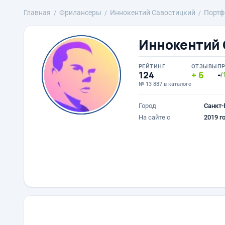
Главная
Фрилансеры
Иннокентий Савостицкий
Портф
Иннокентий 
РЕЙТИНГ
ОТЗЫВЫ
П
124
6
-
/
№ 13 887 в каталоге
Город
Санкт-
На сайте с
2019 г