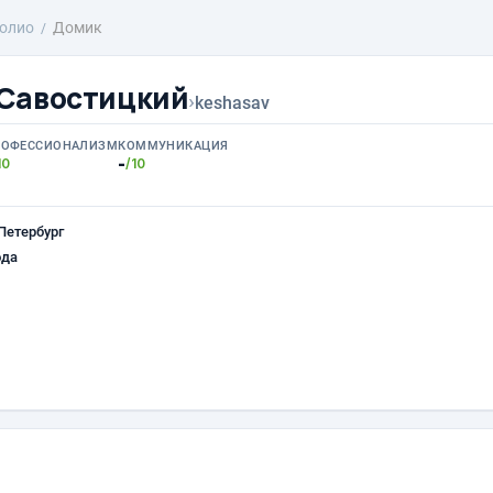
олио
Домик
Савостицкий
›
keshasav
РОФЕССИОНАЛИЗМ
КОММУНИКАЦИЯ
-
10
/10
Петербург
ода