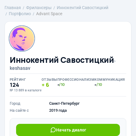
Главная
Фрилансеры
Иннокентий Савостицкий
Портфолио
Advant Space
Иннокентий Савостицкий
›
keshasav
РЕЙТИНГ
ОТЗЫВЫ
ПРОФЕССИОНАЛИЗМ
КОММУНИКАЦИЯ
124
6
-
-
/10
/10
№ 13 889 в каталоге
Город
Санкт-Петербург
На сайте с
2019 года
Начать диалог