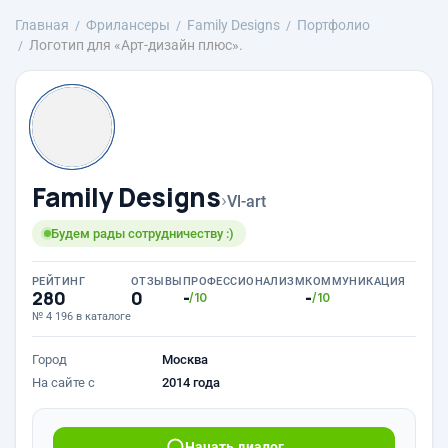
Главная
Фрилансеры
Family Designs
Портфолио
Логотип для «Арт-дизайн плюс».
Family Designs
›
Vl-art
Будем рады сотрудничеству :)
РЕЙТИНГ
ОТЗЫВЫ
ПРОФЕССИОНАЛИЗМ
КОММУНИКАЦИЯ
280
0
-
-
/10
/10
№ 4 196 в каталоге
Город
Москва
На сайте с
2014 года
Начать диалог