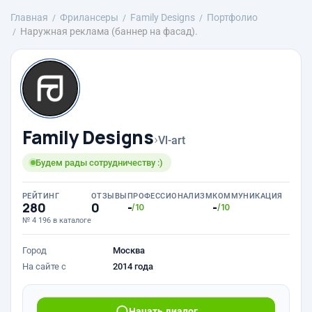
Главная
Фрилансеры
Family Designs
Портфолио
Наружная реклама (баннер на фасад).
Family Designs
›
Vl-art
Будем рады сотрудничеству :)
РЕЙТИНГ
ОТЗЫВЫ
ПРОФЕССИОНАЛИЗМ
КОММУНИКАЦИЯ
280
0
-
-
/10
/10
№ 4 196 в каталоге
Город
Москва
На сайте с
2014 года
Начать диалог