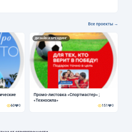
Все проекты →
ДИЗАЙН И БРЕНДИНГ
тические
Промо-листовка «Спортмастер» ;
«Техносила»
60
0
151
0
тказ от ответственности