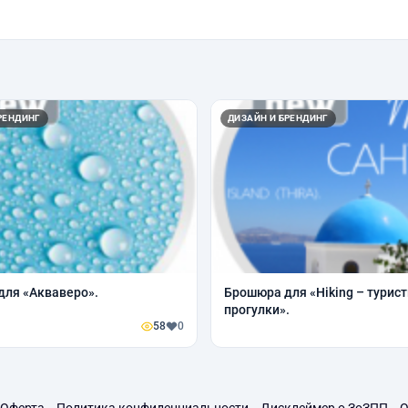
РЕНДИНГ
ДИЗАЙН И БРЕНДИНГ
для «Акваверо».
Брошюра для «Hiking – турис
прогулки».
58
0
Оферта
Политика конфиденциальности
Дисклеймер о ЗоЗПП
О