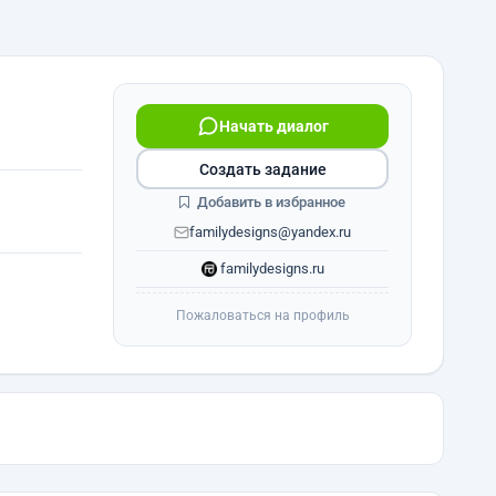
Начать диалог
Создать задание
Добавить в избранное
familydesigns@yandex.ru
familydesigns.ru
Пожаловаться на профиль