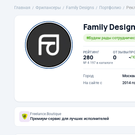
Главная
Фрилансеры
Family Designs
Портфолио
Рекл
Family Desig
Будем рады сотрудничест
РЕЙТИНГ
ОТЗЫВЫ
ПР
280
0
-
/1
№ 4 197 в каталоге
Город
Москв
На сайте с
2014 г
Freelance.Boutique
Премиум-сервис для лучших исполнителей