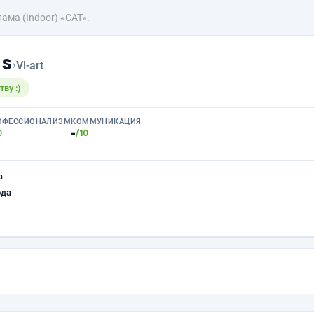
ама (Indoor) «CAT».
ns
›
Vl-art
ву :)
ОФЕССИОНАЛИЗМ
КОММУНИКАЦИЯ
-
0
/10
а
ода