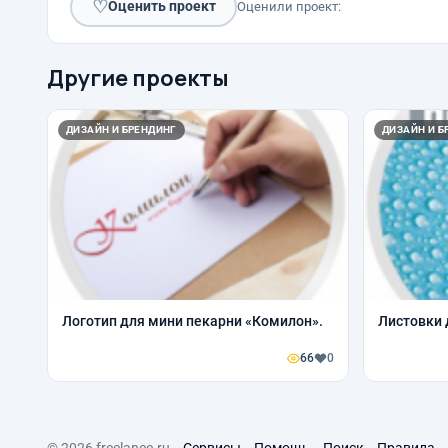
♡
Оценить проект
Оценили проект:
Другие проекты
ДИЗАЙН И БРЕНДИНГ
ДИЗАЙН И Б
Логотип для мини пекарни «Комилон».
Листовки 
66
0
© 2026 freelance.ru
Сервисы
Помощь
Поиск
Правила