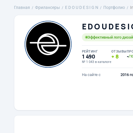
Главная
Фрилансеры
E D O U D E S I G N
Портфолио
I
E D O U D E S I
Эффективный лого дизайн
РЕЙТИНГ
ОТЗЫВЫ
ПР
1 490
8
-
/1
№ 1 043 в каталоге
На сайте с
2016 г