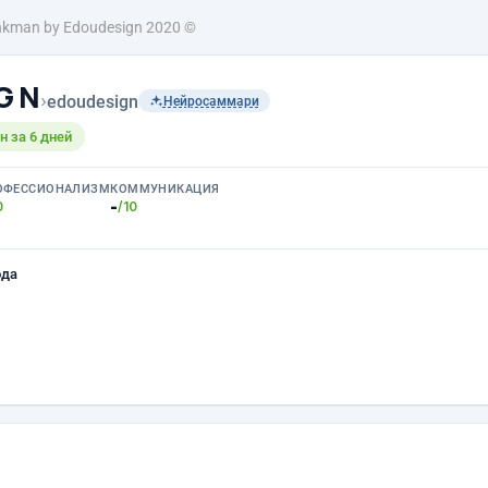
nkman by Edoudesign 2020 ©
 G N
›
edoudesign
Нейросаммари
 за 6 дней
ОФЕССИОНАЛИЗМ
КОММУНИКАЦИЯ
-
0
/10
ода