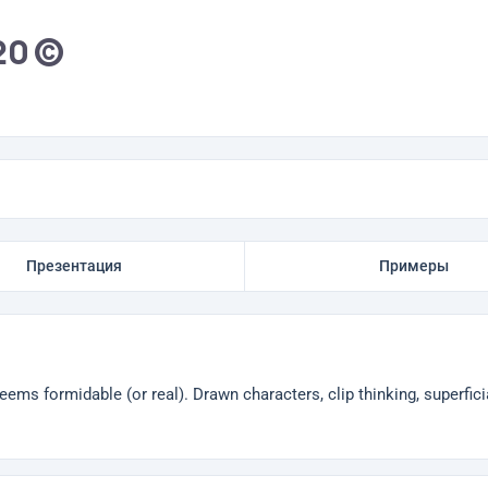
20 ©
Презентация
Примеры
eems formidable (or real). Drawn characters, clip thinking, superficia