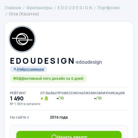
Главная
Фрилансеры
E D O U D E S I G N
Портфолио
Orca (Касатка)
E D O U D E S I G N
›
edoudesign
Нейросаммари
Эффективный лого дизайн за 6 дней
РЕЙТИНГ
ОТЗЫВЫ
ПРОФЕССИОНАЛИЗМ
КОММУНИКАЦИЯ
1 490
8
-
-
/10
/10
№ 1 069 в каталоге
На сайте с
2016 года
Начать диалог