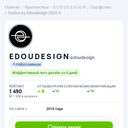
Главная
Фрилансеры
E D O U D E S I G N
Портфолио
foxbox by Edoudesign 2020 ©
E D O U D E S I G N
›
edoudesign
Нейросаммари
Эффективный лого дизайн за 6 дней
РЕЙТИНГ
ОТЗЫВЫ
ПРОФЕССИОНАЛИЗМ
КОММУНИКАЦИЯ
1 490
8
-
-
/10
/10
№ 1 038 в каталоге
На сайте с
2016 года
Начать диалог