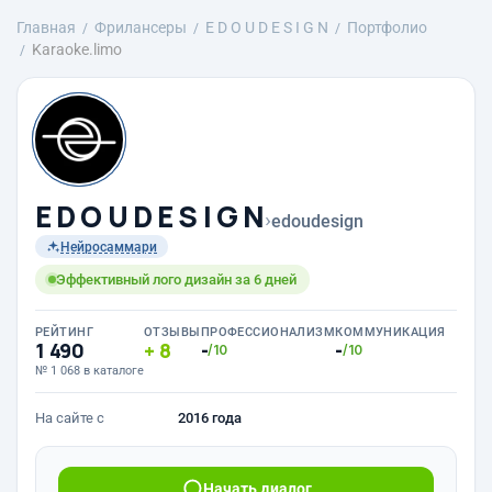
Главная
Фрилансеры
E D O U D E S I G N
Портфолио
Karaoke.limo
E D O U D E S I G N
›
edoudesign
Нейросаммари
Эффективный лого дизайн за 6 дней
РЕЙТИНГ
ОТЗЫВЫ
ПРОФЕССИОНАЛИЗМ
КОММУНИКАЦИЯ
1 490
8
-
-
/10
/10
№ 1 068 в каталоге
На сайте с
2016 года
Начать диалог