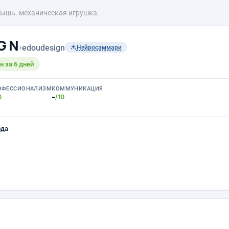
ышь. механическая игрушка.
 G N
›
edoudesign
Нейросаммари
 за 6 дней
ОФЕССИОНАЛИЗМ
КОММУНИКАЦИЯ
-
0
/10
ода