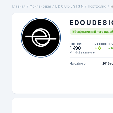
Главная
Фрилансеры
E D O U D E S I G N
Портфолио
м
E D O U D E S I
Эффективный лого дизайн
РЕЙТИНГ
ОТЗЫВЫ
ПР
1 490
8
-
/1
№ 1 042 в каталоге
На сайте с
2016 г