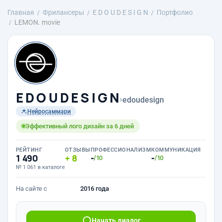
Главная
Фрилансеры
E D O U D E S I G N
Портфолио
LEMON. movie
E D O U D E S I G N
›
edoudesign
Нейросаммари
Эффективный лого дизайн за 6 дней
РЕЙТИНГ
ОТЗЫВЫ
ПРОФЕССИОНАЛИЗМ
КОММУНИКАЦИЯ
1 490
8
-
-
/10
/10
№ 1 061 в каталоге
На сайте с
2016 года
Начать диалог