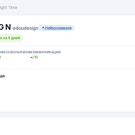
ight Time
 G N
›
edoudesign
Нейросаммари
 за 6 дней
ОФЕССИОНАЛИЗМ
КОММУНИКАЦИЯ
-
0
/10
ода