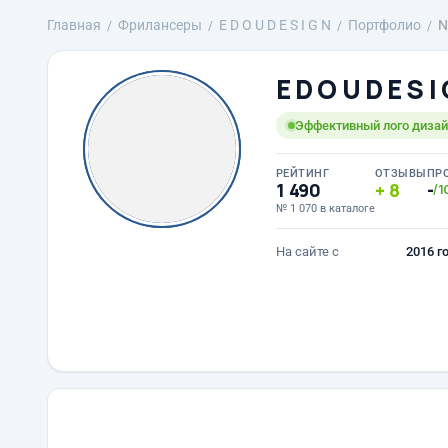
Главная
Фрилансеры
E D O U D E S I G N
Портфолио
N
E D O U D E S I
Эффективный лого дизайн
РЕЙТИНГ
ОТЗЫВЫ
ПР
1 490
8
-
/1
№ 1 070 в каталоге
На сайте с
2016 г