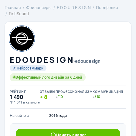
Главная
Фрилансеры
E D O U D E S I G N
Портфолио
FishSound
E D O U D E S I G N
›
edoudesign
Нейросаммари
Эффективный лого дизайн за 6 дней
РЕЙТИНГ
ОТЗЫВЫ
ПРОФЕССИОНАЛИЗМ
КОММУНИКАЦИЯ
1 490
8
-
-
/10
/10
№ 1 041 в каталоге
На сайте с
2016 года
Начать диалог