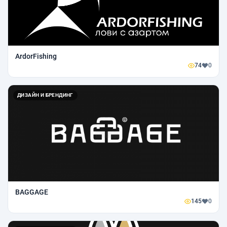
ArdorFishing
74
0
ДИЗАЙН И БРЕНДИНГ
BAGGAGE
145
0