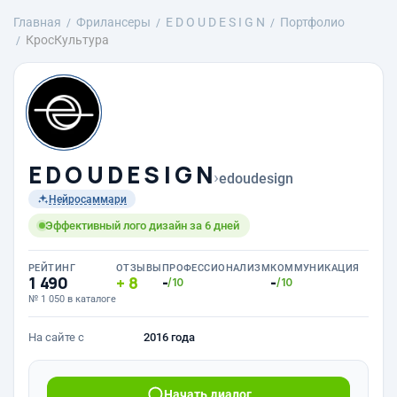
Главная
Фрилансеры
E D O U D E S I G N
Портфолио
КросКультура
E D O U D E S I G N
›
edoudesign
Нейросаммари
Эффективный лого дизайн за 6 дней
РЕЙТИНГ
ОТЗЫВЫ
ПРОФЕССИОНАЛИЗМ
КОММУНИКАЦИЯ
1 490
8
-
-
/10
/10
№ 1 050 в каталоге
На сайте с
2016 года
Начать диалог