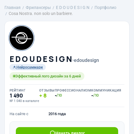
Главная
Фрилансеры
E D O U D E S I G N
Портфолио
Cosa Nostra. non solo un barbiere.
E D O U D E S I G N
›
edoudesign
Нейросаммари
Эффективный лого дизайн за 6 дней
РЕЙТИНГ
ОТЗЫВЫ
ПРОФЕССИОНАЛИЗМ
КОММУНИКАЦИЯ
1 490
8
-
-
/10
/10
№ 1 040 в каталоге
На сайте с
2016 года
Начать диалог