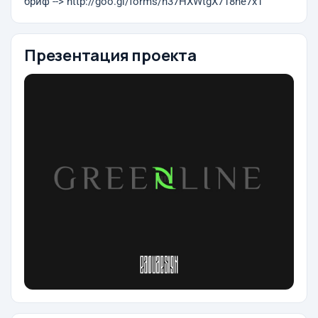
бриф --> http://goo.gl/forms/h37HXWtgX718he7x1
Презентация проекта