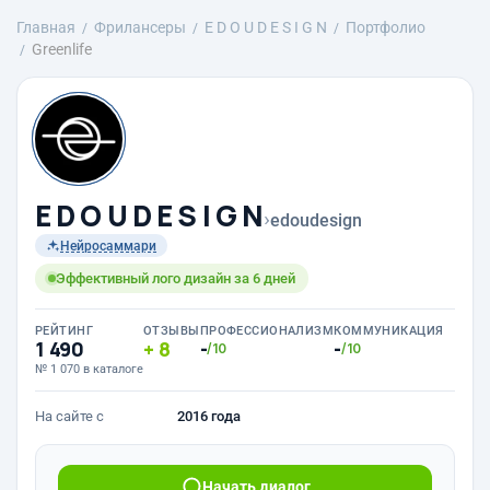
Главная
Фрилансеры
E D O U D E S I G N
Портфолио
Greenlife
E D O U D E S I G N
›
edoudesign
Нейросаммари
Эффективный лого дизайн за 6 дней
РЕЙТИНГ
ОТЗЫВЫ
ПРОФЕССИОНАЛИЗМ
КОММУНИКАЦИЯ
1 490
8
-
-
/10
/10
№ 1 070 в каталоге
На сайте с
2016 года
Начать диалог