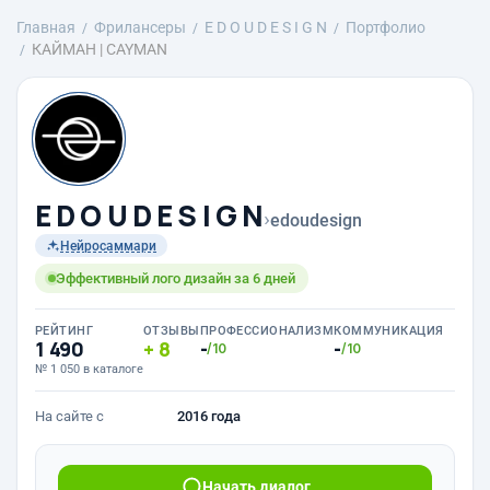
Главная
Фрилансеры
E D O U D E S I G N
Портфолио
КАЙМАН | CAYMAN
E D O U D E S I G N
›
edoudesign
Нейросаммари
Эффективный лого дизайн за 6 дней
РЕЙТИНГ
ОТЗЫВЫ
ПРОФЕССИОНАЛИЗМ
КОММУНИКАЦИЯ
1 490
8
-
-
/10
/10
№ 1 050 в каталоге
На сайте с
2016 года
Начать диалог