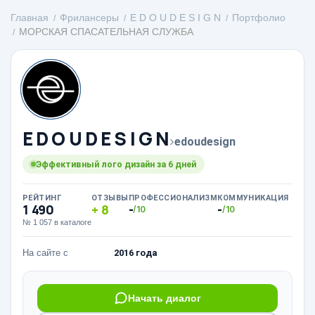
Главная
Фрилансеры
E D O U D E S I G N
Портфолио
МОРСКАЯ СПАСАТЕЛЬНАЯ СЛУЖБА
E D O U D E S I G N
›
edoudesign
Эффективный лого дизайн за 6 дней
РЕЙТИНГ
ОТЗЫВЫ
ПРОФЕССИОНАЛИЗМ
КОММУНИКАЦИЯ
1 490
8
-
-
/10
/10
№ 1 057 в каталоге
На сайте с
2016 года
Начать диалог