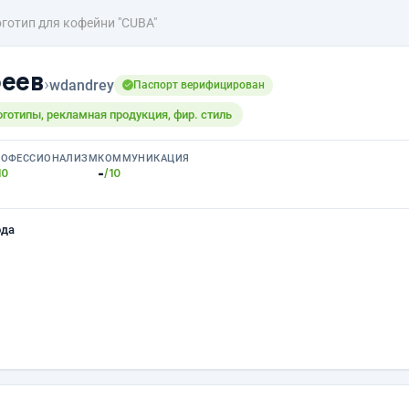
готип для кофейни "CUBA"
реев
›
wdandrey
Паспорт верифицирован
оготипы, рекламная продукция, фир. стиль
РОФЕССИОНАЛИЗМ
КОММУНИКАЦИЯ
-
10
/10
ода