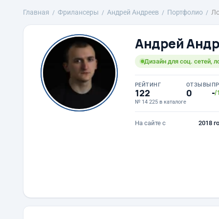
Главная
Фрилансеры
Андрей Андреев
Портфолио
Ло
Андрей Анд
Дизайн для соц. сетей, л
РЕЙТИНГ
ОТЗЫВЫ
П
122
0
-
/
№ 14 225 в каталоге
На сайте с
2018 г