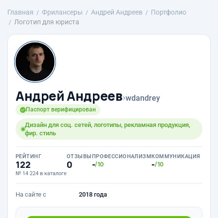
Главная
Фрилансеры
Андрей Андреев
Портфолио
Логотип для юриста
Андрей Андреев
›
wdandrey
Паспорт верифицирован
Дизайн для соц. сетей, логотипы, рекламная продукция,
фир. стиль
РЕЙТИНГ
ОТЗЫВЫ
ПРОФЕССИОНАЛИЗМ
КОММУНИКАЦИЯ
122
0
-
-
/10
/10
№ 14 224 в каталоге
На сайте с
2018 года