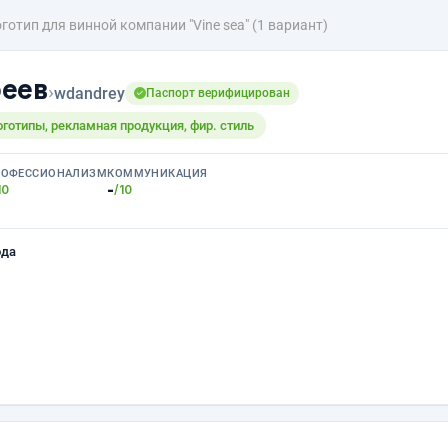
готип для винной компании "Vine sea" (1 вариант)
реев
›
wdandrey
Паспорт верифицирован
оготипы, рекламная продукция, фир. стиль
РОФЕССИОНАЛИЗМ
КОММУНИКАЦИЯ
-
10
/10
ода