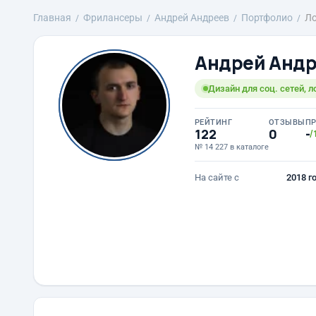
Главная
Фрилансеры
Андрей Андреев
Портфолио
Ло
Андрей Анд
Дизайн для соц. сетей, л
РЕЙТИНГ
ОТЗЫВЫ
П
122
0
-
/
№ 14 227 в каталоге
На сайте с
2018 г