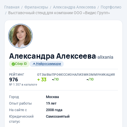
Главная
Фрилансеры
Александра Алексеева
Портфолио
Выставочный стенд для компании ООО «Видис Групп»
Александра Алексеева
›
alixania
Сбер ID
Нейросаммари
РЕЙТИНГ
ОТЗЫВЫ
ПРОФЕССИОНАЛИЗМ
КОММУНИКАЦИЯ
976
33
-
-
/10
/10
№ 1 357 в каталоге
Город
Москва
Опыт работы
19 лет
На сайте с
2008 года
Юридический
Самозанятый
статус