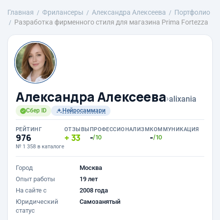
Главная
Фрилансеры
Александра Алексеева
Портфолио
Разработка фирменного стиля для магазина Prima Fortezza
Александра Алексеева
›
alixania
Сбер ID
Нейросаммари
РЕЙТИНГ
ОТЗЫВЫ
ПРОФЕССИОНАЛИЗМ
КОММУНИКАЦИЯ
976
33
-
-
/10
/10
№ 1 358 в каталоге
Город
Москва
Опыт работы
19 лет
На сайте с
2008 года
Юридический
Самозанятый
статус