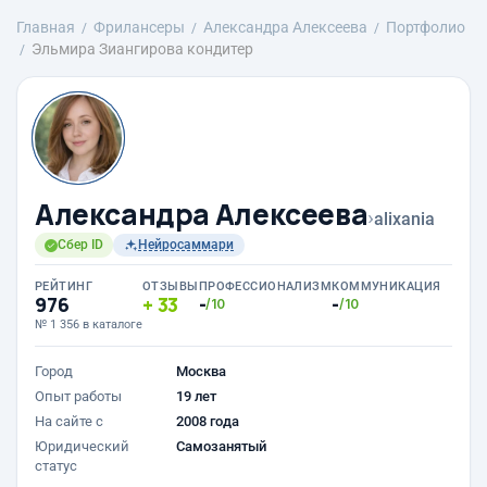
Главная
Фрилансеры
Александра Алексеева
Портфолио
Эльмира Зиангирова кондитер
Александра Алексеева
›
alixania
Сбер ID
Нейросаммари
РЕЙТИНГ
ОТЗЫВЫ
ПРОФЕССИОНАЛИЗМ
КОММУНИКАЦИЯ
976
33
-
-
/10
/10
№ 1 356 в каталоге
Город
Москва
Опыт работы
19 лет
На сайте с
2008 года
Юридический
Самозанятый
статус